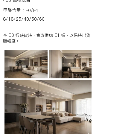
405 鐵橡洗白
甲醛含量：E0/E1
8/18/25/40/50/60
※ E0 板缺貨時，會改供應 E1 板，以保持出貨
順暢度。