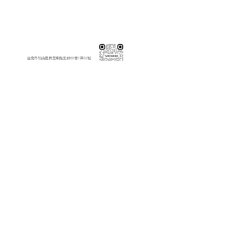
伸保工廠-材料
※連工帶料請加以下官方LINE（請依案場所在地加該地區官方LINE）
【含圖面估價/現場複量/系統櫃施工】
伸保台北店
02-82261285
台北市松山區民生東路五段69巷1弄32號
伸保台北店
伸保台中店
04-23830785
台中市南屯區向上路三段375-377號
伸保台中店
伸保台南店
06-3020065
台南市永康區東橋十二街51號
伸保台南店