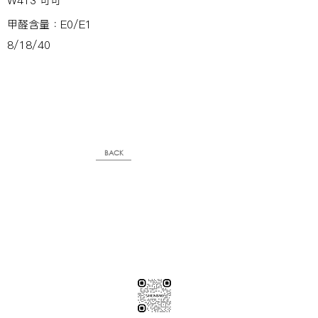
W413 可可
甲醛含量：E0/E1
8/18/40
BACK
※純下材料請加此官方LINE
【需自行丈量後提供正確下單圖面
或尺寸/不含施作系統櫃】
伸保工廠-材料
04-26308785
台中市龍井區忠和里工業路182巷3號