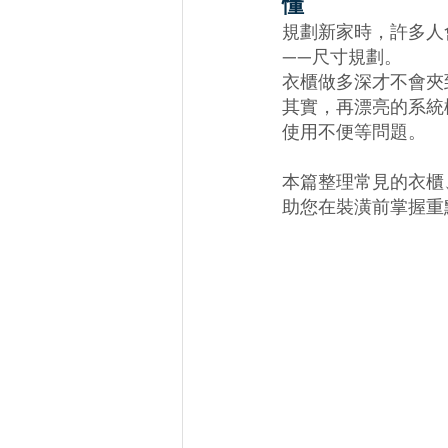
懂
規劃新家時，許多人
——尺寸規劃。
衣櫃做多深才不會夾
其實，再漂亮的系統
使用不便等問題。
本篇整理常見的衣櫃
助您在裝潢前掌握重