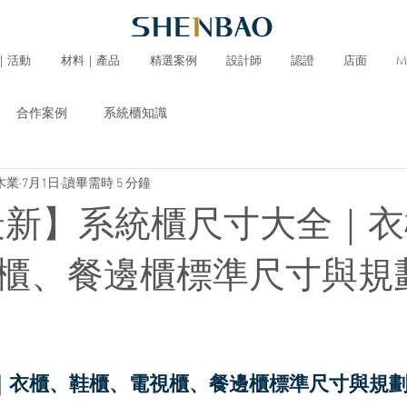
｜活動
材料｜產品
精選案例
設計師
認證
店面
M
合作案例
系統櫃知識
木業
7月1日
讀畢需時 5 分鐘
6最新】系統櫃尺寸大全｜
櫃、餐邊櫃標準尺寸與規
｜衣櫃、鞋櫃、電視櫃、餐邊櫃標準尺寸與規