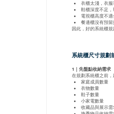
衣櫃太淺，衣服
鞋櫃深度不足，
電視櫃高度不適
餐邊櫃沒有預留
因此，好的系統櫃規
系統櫃尺寸規劃
1｜先盤點收納需求
在規劃系統櫃之前，
家庭成員數量
衣物數量
鞋子數量
小家電數量
收藏品與展示需
換季物品收納需