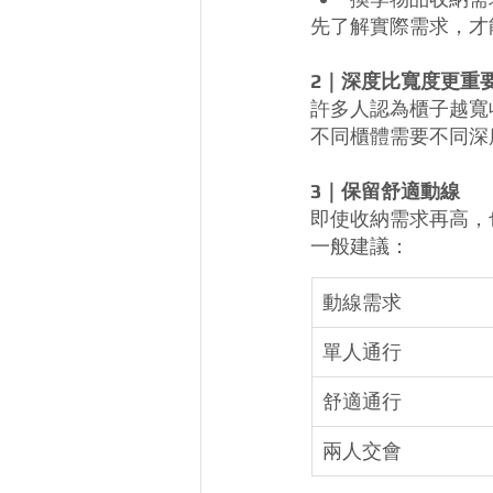
先了解實際需求，才
2｜深度比寬度更重
許多人認為櫃子越寬
不同櫃體需要不同深
3｜保留舒適動線
即使收納需求再高，
一般建議：
動線需求
單人通行
舒適通行
兩人交會