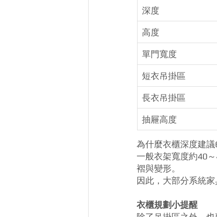
深度
高度
單門寬度
短衣吊掛區
長衣吊掛區
抽屜高度
為什麼衣櫃深度建議
一般衣架寬度約40
褶與變形。
因此，大部分系統家
衣櫃規劃小提醒
除了吊掛區之外，也