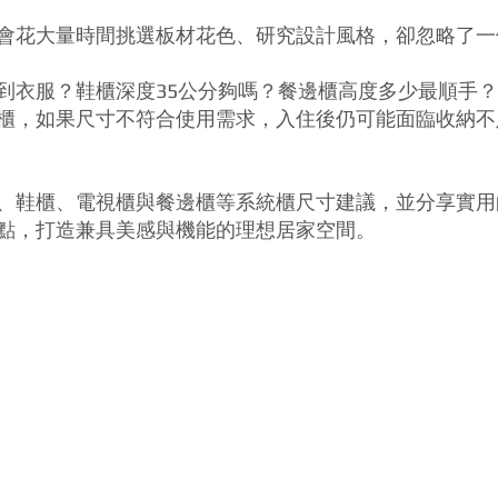
會花大量時間挑選板材花色、研究設計風格，卻忽略了一
到衣服？鞋櫃深度35公分夠嗎？餐邊櫃高度多少最順手？
櫃，如果尺寸不符合使用需求，入住後仍可能面臨收納不
、鞋櫃、電視櫃與餐邊櫃等系統櫃尺寸建議，並分享實用
點，打造兼具美感與機能的理想居家空間。