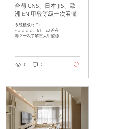
台灣 CNS、日本 JIS、歐
劑，例如塑合板、密集板
（MDF）、合板等，都需要
洲 EN 甲醛等級一次看懂
透過樹脂膠將木材纖維結
合，因此各國皆訂有甲醛釋
系統櫃板材 F1、
放量標準，確保產品符合室
F☆☆☆☆、E1、E0 差在
內使用安全。 除了板材之
哪？一次了解三大甲醛標準
外，室內甲醛來源還可能包
裝潢新家或挑選系統櫃時，
括： 系統櫃、木作家具 木
經常會看到 F1、F2、F3、
地板 油漆與塗料 壁紙 窗簾
F☆☆☆☆、E1、E0 等甲醛
與布製家具 沙發、床墊 黏
等級標示，但許多人都會有
著劑、矽利康等裝修材料 也
相同疑問： F1 一定比 E1 好
因此，剛裝潢完成的新屋通
21
0
嗎？ F☆☆☆☆ 和 F1 是一
常會有較高的甲醛濃度，需
樣的嗎？ E0 是不是最高等
要透過適當方式降低室內累
級？ 哪一種板材比較安全？
積量。...
其實，這些名稱並不是同一
套標準，而是來自不同國家
或地區的甲醛檢測制度，因
此不能直接比較高低。 目前
市面上的系統櫃板材主要依
循三大檢測標準： 台灣 CNS
國家標準 日本 JIS／JAS 標
準 歐洲 EN 標準 了解各標準