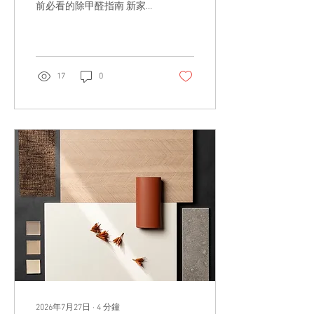
前必看的除甲醛指南 新家裝
潢完成後，不少人最關心的
問題就是：「多久可以入
住？」「開窗通風就夠了
嗎？」「空氣清淨機真的能
除甲醛嗎？」 事實上，甲醛
17
0
並非只有系統櫃才會釋放，
而是來自整體裝潢所使用的
各種材料。想降低室內甲醛
濃度，與其追求「零甲
醛」，更重要的是從選材、
施工到入住後的通風管理全
面做好規劃。 本文整理降低
新裝潢空間甲醛的實用方
法，幫助您打造更安心的居
住環境。 為什麼新裝潢空間
會有甲醛？ 甲醛
（Formaldehyde）是一種天
然存在於環境中的有機化合
物，天然木材本身就含有微
量甲醛，因此即使是實木，
也並非完全沒有甲醛。 在室
內裝修中，甲醛主要來自木
2026年7月27日
∙
4
分鐘
質板材製造時所使用的膠黏