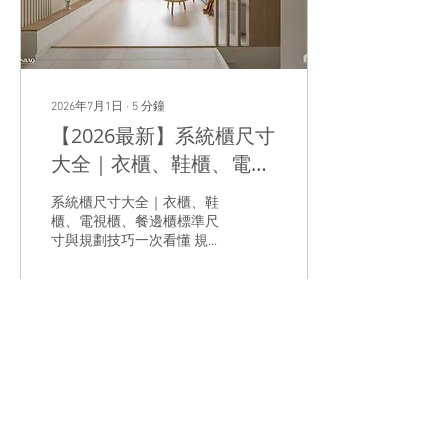
的差異，比單純比較等級名
稱更重要。 為什麼系統櫃會
有甲醛？ 甲醛
（Formaldehyde）是一種天
然存在於環境中的有機化合
物，天然木材本身也含有微
2026年7月1日
∙
5
分鐘
量甲醛。 系統櫃使用的塑合
【2026最新】系統櫃尺寸
板、密集板（MDF）或合
板，主要是在製造過程中使
大全｜衣櫃、鞋櫃、電視
用樹脂膠黏合木質纖維，因
櫃、餐邊櫃標準尺寸與規
此各國都會制定板材甲醛釋
系統櫃尺寸大全｜衣櫃、鞋
放量標準，確保產品符合室
劃技巧一次看懂
櫃、電視櫃、餐邊櫃標準尺
內使用安全。 現在多數知名
寸與規劃技巧一次看懂 規劃
板材品牌皆已採用符合國家
新家時，許多人會花大量時
或國際規範的低甲醛板材，
間挑選板材花色、研究設計
因此選購時應確認是否符合
風格，卻忽略了一件更重要
相關標準，而非僅依廣告標
的事——尺寸規劃。 衣櫃做
示判斷。 三大甲醛標準一次
多深才不會夾到衣服？鞋櫃
比較 一、台灣 CNS...
86
0
深度35公分夠嗎？餐邊櫃高
度多少最順手？ 其實，再漂
亮的系統櫃，如果尺寸不符
合使用需求，入住後仍可能
面臨收納不足、動線不佳或
載入更多