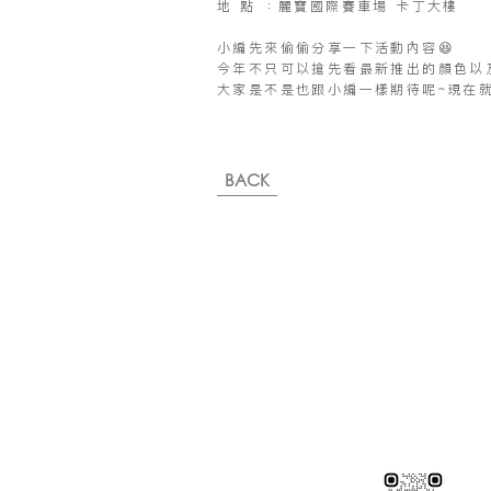
地 點 ：麗寶國際賽車場 卡丁大樓
小編先來偷偷分享一下活動內容😆
今年不只可以搶先看最新推出的顏色以
大家是不是也跟小編一樣期待呢~現在就
BACK
※純下材料請加此官方LINE
【需自行丈量後提供正確下單
或尺寸/不含施作系統櫃】
伸保工廠-材料
04-26308785
台中市龍井區忠和里工業路182巷