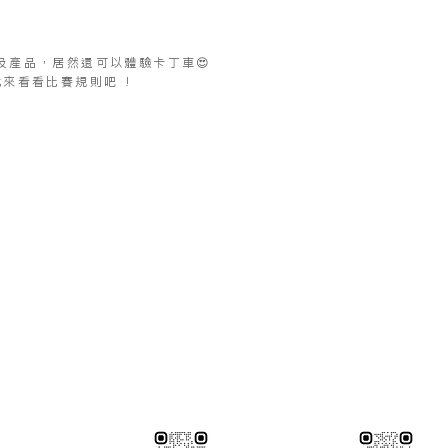
及產品，居然還可以體驗卡丁車😍
來看看比賽規則吧 !
※連工帶料請加以下官方LINE（請依案場所在地加該地區官方LINE
圖面
【含圖面估價/現場複量/系統櫃施工】
伸保台北店
02-82261285
伸保台中店
04-23830785
3號
台北市松山區民生東路五段69巷1弄32號
台中市南屯區向上路三段375-3