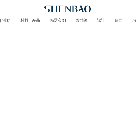
｜活動
材料｜產品
精選案例
設計師
認證
店面
M