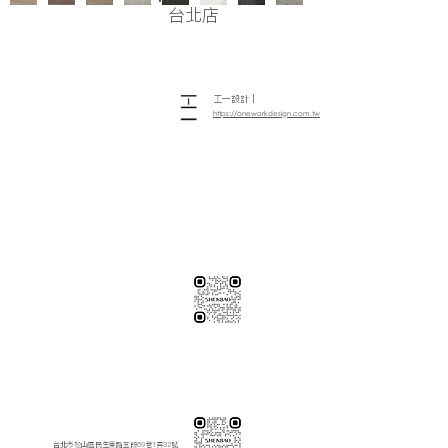
台北店
工一設計｜
https://oneworkdesign.com.tw/
※純下材料請加此官方LINE
【需自行丈量後提供正確下單圖面
或尺寸/不含施作系統櫃】
伸保工廠-材料
04-26308785
台中市龍井區忠和里工業路182巷3號
伸保工廠-材料
※連工帶料請加以下官方LINE（請依案場所在地加該地區官方LINE）
【含圖面估價/現場複量/系統櫃施工】
伸保台北店
02-82261285
台北市松山區民生東路五段69巷1弄32號